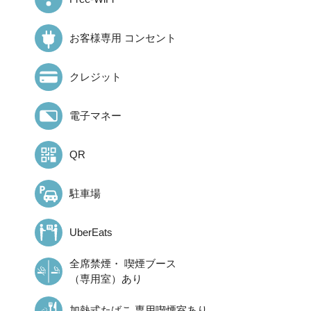
お客様専用
コンセント
クレジット
電子マネー
QR
駐車場
UberEats
全席禁煙・
喫煙ブース
（専用室）あり
加熱式たばこ
専用喫煙室あり